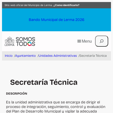
Saltar
Sitio web oficial del Municipio de Lerma.
¿Como identificarlo?
al
contenido
Bando Municipal de Lerma 2026
Buscar
Menu
Inicio
/
Ayuntamiento
/
Unidades Administrativas
/
Secretaría Técnica
Secretaría Técnica
DESCRIPCIÓN
Es la unidad administrativa que se encarga de dirigir el
proceso de integración, seguimiento, control y evaluación
del Plan de Desarrollo Municipal y vigilar la adecuada