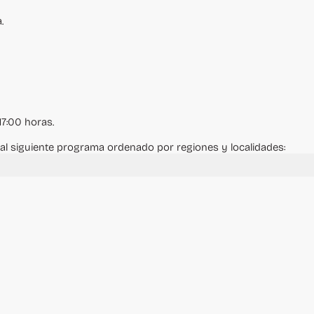
uales
Directorio de Autoridades Auxiliares
Educativos
.
REGULACIONES FRECUENTES
Bando Municipal
Plan de Desarrollo Municipal
Informe de Gobierno 2024
TRANSPARENCIA FINANCIERA
Cumplimiento a la Ley General de Contabilidad
Gubernamental
17:00 horas.
CONTACTO
al siguiente programa ordenado por regiones y localidades:
Teléfonos de emergencia