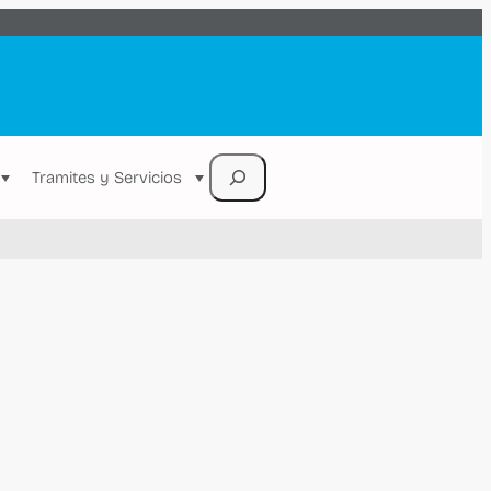
Buscar
Tramites y Servicios
Registro Municipal de Trámites y Servicios – REMTYS
OPDAPAS
Programas Ciudadanos
MO
ACERCA DEL ORGANISMO
Catálogo Municipal de Regulaciones
Misión, Visión y Funciones
Normatividad
Cultura del Agua
TRAMITES Y SERVICIOS
Comercialización
Pago en Línea
Guía de Pago
TRANSPARENCIA