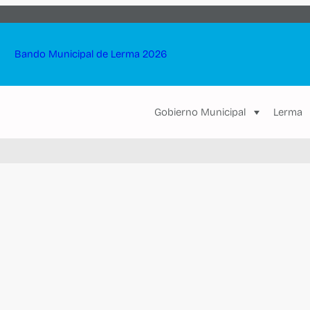
Bando Municipal de Lerma 2026
Gobierno Municipal
Lerma
TURA
Ayuntamiento
DIF
to
GOBIERNO MUNICIPAL
ACERCA DEL ORGANIS
ones
Cabildo
Servir con Amor
Cabildo en Vivo
Antecedentes
URALES
Administración
Marco Jurídico
“Adrian Ortega Monroy”
Estructura de Gobierno
Misión, Visión y Objetivos
«Ameyalco”
Identidad Institucional
SERVICIOS
Colonia Álvaro Obregón”
Edictos
Asistenciales
empo y Espacio Thaay
AUTORIDADES AUXILIARES
Salud
el Valle de la Luna
Atribuciones y Funciones
Jurídicos