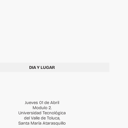
Aviso de Privacidad
Conac
CONTACTO
IMCUFIDE
ACERCA DEL ORGANISMO
TRANSPARENCIA
CONTACTO
DIA Y LUGAR
Jueves 01 de Abril
Modulo 2.
Universidad Tecnológica
del Valle de Toluca,
Santa María Atarasquillo