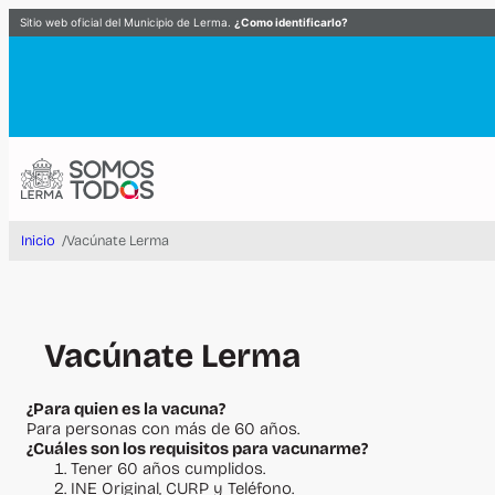
Saltar
Sitio web oficial del Municipio de Lerma.
¿Como identificarlo?
al
contenido
Inicio
/
Vacúnate Lerma
MUNICIPIO
TURISMO Y CUL
Historia
Pueblo con Encan
Información Estadística
Fiestas y Tradici
Mapa de Lerma
Leyendas
Vacúnate Lerma
NEGOCIOS
ESPACIOS CULT
Directorio de Empresas
Casa de Cultura 
Licitaciones e Invitaciones
Casa de Cultura 
¿Para quien es la vacuna?
Para personas con más de 60 años.
Realizar Pagos
Casa de Cultura “
¿Cuáles son los requisitos para vacunarme?
Empleo Lerma
Foro Cultural, Ti
Tener 60 años cumplidos.
Sistema de Apertura Rápida de Empresas
Zanbatha, Museo d
INE Original, CURP y Teléfono.