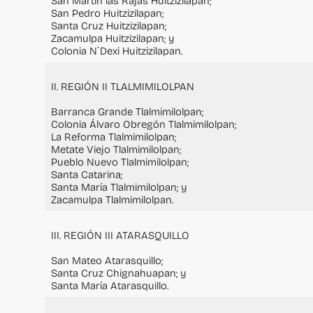
San Martín las Rajas Huitzizilapan;
San Pedro Huitzizilapan;
Santa Cruz Huitzizilapan;
Zacamulpa Huitzizilapan; y
Colonia N´Dexi Huitzizilapan.
II. REGIÓN II TLALMIMILOLPAN
Barranca Grande Tlalmimilolpan;
Colonia Álvaro Obregón Tlalmimilolpan;
La Reforma Tlalmimilolpan;
Metate Viejo Tlalmimilolpan;
Pueblo Nuevo Tlalmimilolpan;
Santa Catarina;
Santa María Tlalmimilolpan; y
Zacamulpa Tlalmimilolpan.
III. REGIÓN III ATARASQUILLO
San Mateo Atarasquillo;
Santa Cruz Chignahuapan; y
Santa María Atarasquillo.