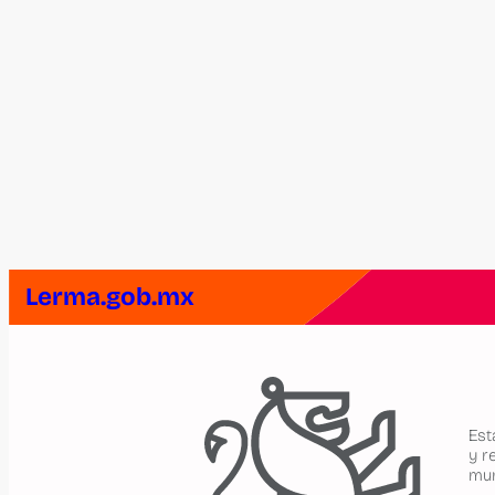
Lerma.gob.mx
Est
y r
mun