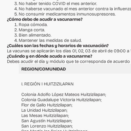
Exposiciones Virt
No haber tenido COVID el mes anterior.
No haberse vacunado el mes anterior contra la influenza
No consumir medicamentos inmunosupresores.
¿Cómo debo de acudir a vacunarme?
Ropa cómoda.
Manga corta.
Bien alimentado.
Mantener las medidas de salud.
¿Cuáles son las fechas y horarios de vacunación?
La vacunas se aplicarán los días 01, 02, 03 de abril de 09:00 a 
¿Cuándo y en dónde acudo a vacunarme?
Debes acudir el día y módulo que te corresponda de acuerdo 
REGION/COMUNIDAD
I. REGIÓN I HUITZIZILAPAN
Colonia Adolfo López Mateos Huitzizilapan;
Colonia Guadalupe Victoria Huitzizilapan;
Flor de Gallo Huitzizilapan;
La Unidad Huitzizilapan;
Las Mesas Huitzizilapan;
San Agustín Huitzizilapan;
San Lorenzo Huitzizilapan;