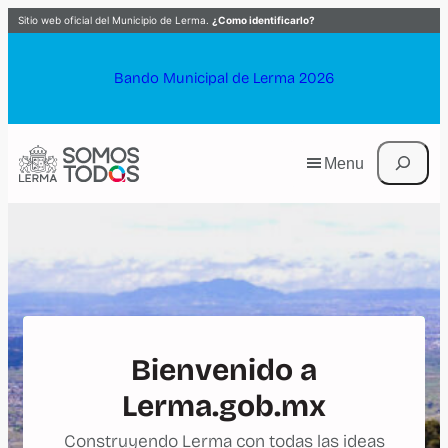
Saltar
Sitio web oficial del Municipio de Lerma.
¿Como identificarlo?
al
contenido
Bando Municipal de Lerma 2026
Buscar
Menu
Bienvenido a
Lerma.gob.mx
Construyendo Lerma con todas las ideas