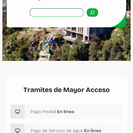
B
u
s
c
a
r
Tramites de Mayor Acceso
Pago Predial
En linea
Pago de Servicio de Agua
En linea