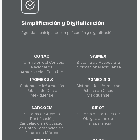
Simplificación y Digitalización
Agenda municipal de simplificación y digitalización.
CONAC
SAIMEX
Información del Consejo
Sistema de Acceso a la
Nacional de
Información Mexiquense
Armonización Contable
IPOMEX 3.0
IPOMEX 4.0
Sistema de Información
Sistema de Información
Pública de Oficio
Pública de Oficio
Mexiquense
Mexiquense
SARCOEM
SIPOT
Sistema de Acceso,
Sistema de Portales de
Rectificación,
Obligaciones de
Cancelación y Oposición
Transparencia
de Datos Personales del
Estado de México