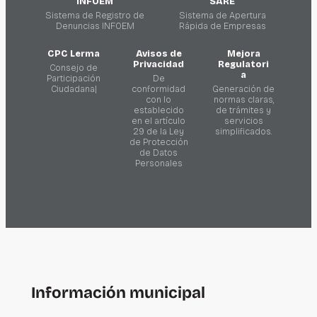
INFOEM
SARE
Sistema de Registro de
Sistema de Apertura
Denuncias INFOEM
Rápida de Empresas
CPC Lerma
Avisos de
Mejora
Privacidad
Regulatori
Consejo de
a
Participación
De
Ciudadana|
conformidad
Generación de
con lo
normas claras,
establecido
de trámites y
en el artículo
servicios
29 de la Ley
simplificados.
de Protección
de Datos
Personales
Información municipal