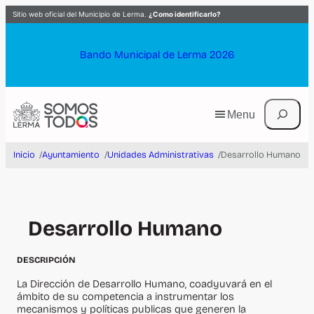
Saltar
Sitio web oficial del Municipio de Lerma.
¿Como identificarlo?
al
contenido
Bando Municipal de Lerma 2026
Buscar
Menu
Inicio
/
Ayuntamiento
/
Unidades Administrativas
/
Desarrollo Humano
Desarrollo Humano
DESCRIPCIÓN
La Dirección de Desarrollo Humano, coadyuvará en el
ámbito de su competencia a instrumentar los
mecanismos y políticas publicas que generen la