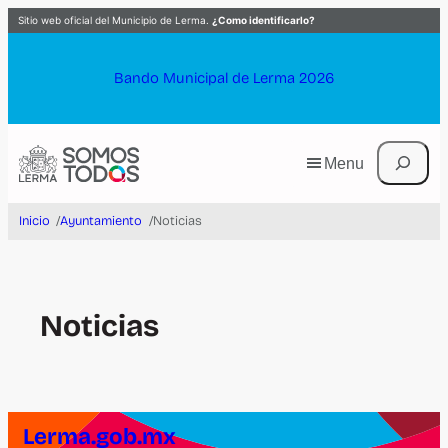
Saltar
Sitio web oficial del Municipio de Lerma.
¿Como identificarlo?
al
contenido
Bando Municipal de Lerma 2026
Buscar
Menu
Inicio
/
Ayuntamiento
/
Noticias
Noticias
Lerma.gob.mx