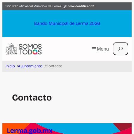
Saltar
Sitio web oficial del Municipio de Lerma.
¿Como identificarlo?
al
contenido
Bando Municipal de Lerma 2026
Buscar
Menu
Inicio
/
Ayuntamiento
/
Contacto
Contacto
Lerma.gob.mx